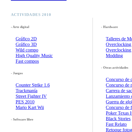
ACTIVIDADES 2010
-
Arte digital
-
Hardware
Gráfico 2D
Talleres de 
Gráfico 3D
Overclocking
Wild compo
Overclocking
High Quality Music
Modding
Fast compos
-
Otras actividades
-
Juegos
Concurso de d
Counter Strike 1.6
Concurso de 
Trackmanía
Carrera de sa
Street Fighter IV
Lanzamiento 
PES 2010
Guerra de gl
Mario Kart Wii
Concurso de f
Poker Texas 
Black Stories
-
Software libre
Fast Relato
Retoque fotog